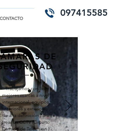
097415585
CONTACTO
CÁMARAS DE
SEGURIDAD
Trabajamos con las
mejores marcas a nivel
internacional, equipos
interiores y exteriores
de alta definición para
crear un CCTV (Circuito
Cerrado de Televisión )