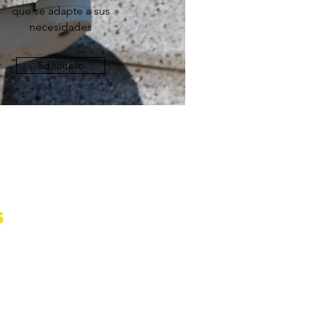
que se adapte a sus
necesidades
Solicítelo
 nuestro nuevo producto.
a 18:00 | Sábados 10:00 a 14:00
oosevelt, Parada 11 Roosevelt
a del Este, Uruguay