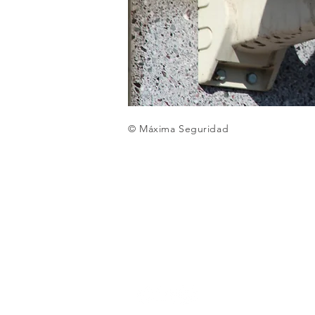
© Máxima Seguridad
CONTACTO
¿Hablamos?
AGENDE UNA REUNIÓN: (+598) 4248
Mail:
info@maximaseguridad.com.uy
WhatsApp
(+598) 96 230142