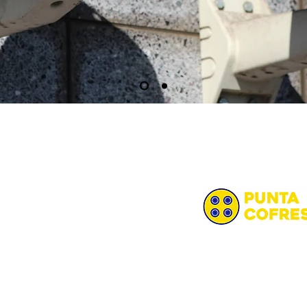
PARTNERS
Te invitamos a conocer
 1112
¿NOS REUNIMOS?
Lunes a Viernes 10:00 
Madame Curie esq Av R
Center local 11. | Punt